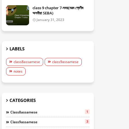
class 9 chapter 7-সময়(নৱম শ্ৰেণীৰ
অসমীয়া SEBA)
January 31, 2023
LABELS
class8assamese
class9assamese
notes
CATEGORIES
1
Class8assamese
3
Class9assamese